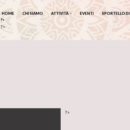
HOME
CHI SIAMO
ATTIVITÀ
EVENTI
SPORTELLO D
?>
?>
?>