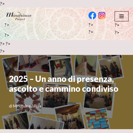
?>
Vai
al
?>
?>
?>
contenuto
?>
?>
?>
?>
?>
?>
2025 – Un anno di presenza,
ascolto e cammino condiviso
di
MindfulnessPisa